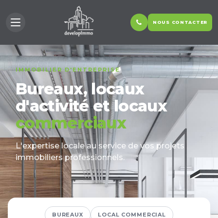
NOUS CONTACTER
IMMOBILIER D'ENTREPRISE
Bureaux, locaux
d'activité et locaux
commerciaux
L'expertise locale au service de vos projets
immobiliers professionnels.
Type de bien (plusieurs choix possibles)
BUREAUX
LOCAL COMMERCIAL